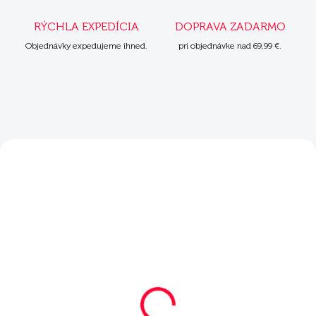
RÝCHLA EXPEDÍCIA
DOPRAVA ZADARMO
Objednávky expedujeme ihned.
pri objednávke nad 69,99 €.
ZADARMO
ZADARM
SKLADOM
SKLADOM
Mera Exklusiv
Mera Exklusiv
Sensitive Junior
Sensitive Adult morka