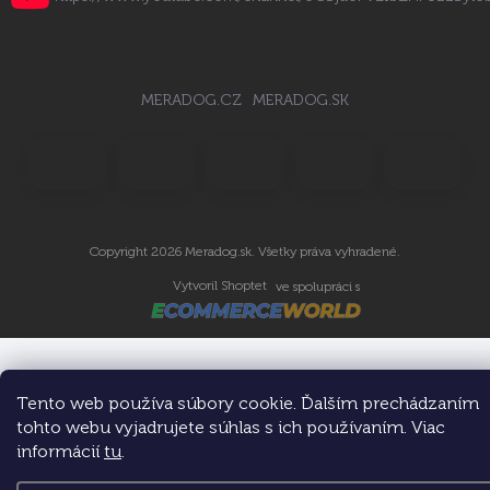
MERADOG.CZ
MERADOG.SK
Copyright 2026
Meradog.sk
. Všetky práva vyhradené.
Vytvoril Shoptet
ve spolupráci s
Tento web používa súbory cookie. Ďalším prechádzaním
tohto webu vyjadrujete súhlas s ich používaním. Viac
informácií
tu
.