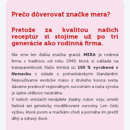
Prečo dôverovať značke mera?
Pretože za kvalitou našich
receptúr si stojíme už po tri
generácie ako rodinná firma.
Nie sme len ďalšia značka granúl.
MERA
je rodinná
firma s tradíciou od roku 1949, ktorá si zakladá na
transparentnosti. Naše krmivá sú
100 % vyrobené v
Nemecku
v súlade s potravinárskymi štandardmi.
Nepoužívame exotické mäso z druhého konca sveta,
dávame prednosť regionálnym surovinám a naša výroba
je úplne uhlíkovo neutrálna.
V našich vreciach nenájdete žiadny cukor, sóju, umelé
farbivá ani geneticky modifikované suroviny. Len čistú
výživu, ktorá psom a mačkám chutí a pomáha im prežiť
dlhý a zdravý život.