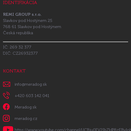
IDENTIFIKÁCIA
REMI GROUP s.r.o.
Slavkov pod Hostýnem 25
768 61 Slavkov pod Hostýnem
Česká republika
IČ: 269 32 377
DIČ: CZ26932377
KONTAKT
info
@
meradog.sk
+420 603 142 041
Meradog.sk
meradog.cz
https://www.youtube.com/channel/UCBju0FV2IbZHP8zEByl