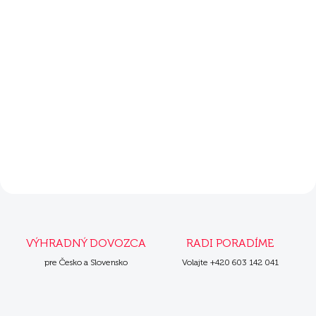
Krmivo pre psov
Krmivo pre mačky
VÝHRADNÝ DOVOZCA
RADI PORADÍME
pre Česko a Slovensko
Volajte +420 603 142 041